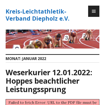
Zum
PR
Inhalt
Kreis-Leichtathletik-
ME
springen
Verband Diepholz e.V.
MONAT:
JANUAR 2022
Weserkurier 12.01.2022:
Hoppes beachtlicher
Leistungssprung
Failed to fetch Error: URL to the PDF file must be