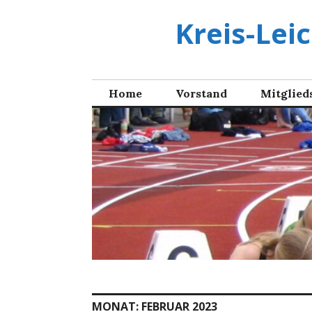
Zum
Kreis-Lei
Inhalt
springen
Home
Vorstand
Mitglied
MONAT:
FEBRUAR 2023