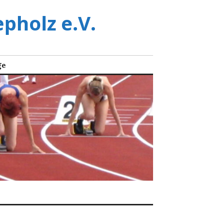
pholz e.V.
ge