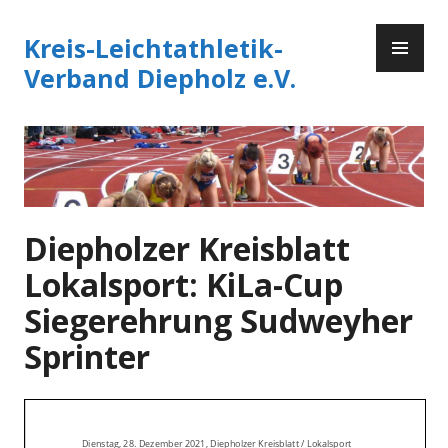
Zum
PR
Inhalt
Kreis-Leichtathletik-
ME
springen
Verband Diepholz e.V.
Diepholzer Kreisblatt
Lokalsport: KiLa-Cup
Siegerehrung Sudweyher
Sprinter