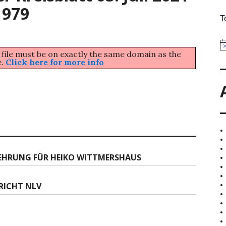
1979
T
 file must be on exactly the same domain as the
e.
Click here for more info
 EHRUNG FÜR HEIKO WITTMERSHAUS
ERICHT NLV