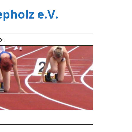
pholz e.V.
ge