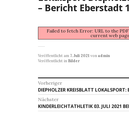
– Bericht Eberstadt 
Failed to fetch Error: URL to the PDF
current web pag
Veröffentlicht am
7. Juli 2021
von
admin
Veröffentlicht in
Bilder
Beitragsnavigation
Vorheriger
Vorheriger
DIEPHOLZER KREISBLATT LOKALSPORT:
Beitrag:
Nächster
Nächster
KINDERLEICHTATHLETIK 03. JULI 2021 B
Beitrag: