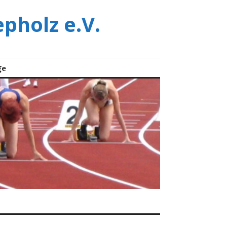
pholz e.V.
ge